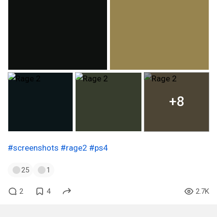
+8
#screenshots
#rage2
#ps4
25
1
2
4
2.7K