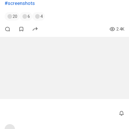
#screenshots
20
6
4
2.4K