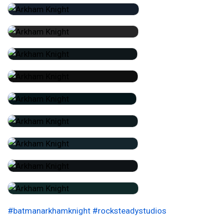
#batmanarkhamknight
#rocksteadystudios