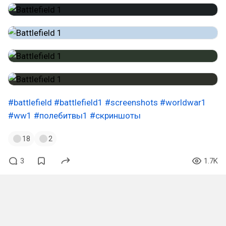
#battlefield
#battlefield1
#screenshots
#worldwar1
#ww1
#полебитвы1
#скриншоты
18
2
3
1.7K