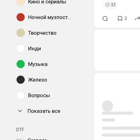
Кино и сериалы
32
Ночной музпостинг
2
Творчество
Инди
Музыка
Железо
Вопросы
Показать все
DTF