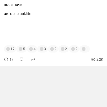
ночи ночь
автор: blacklite
https://x.com/Blackliteart/status/20510110201145
14132
#симапостинг
#loona
#furry_weekend
#furry
17
5
4
3
2
2
2
1
17
2.2K