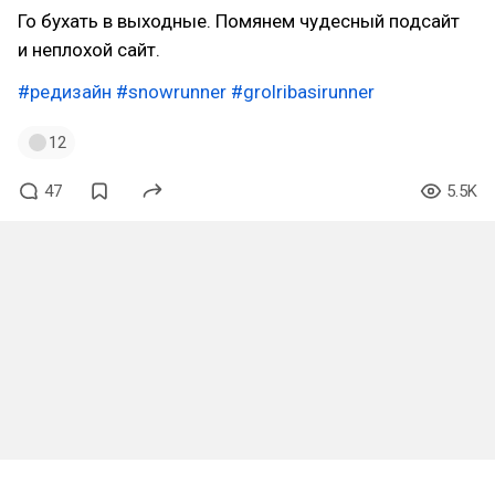
Го бухать в выходные. Помянем чудесный подсайт
и неплохой сайт.
#редизайн
#snowrunner
#grolribasirunner
12
47
5.5K