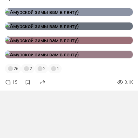
26
2
2
1
15
3.1K