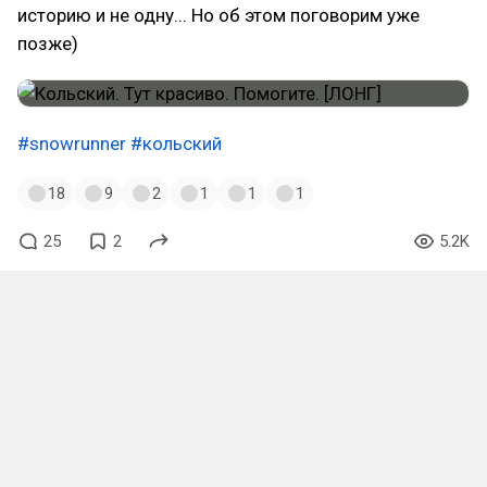
историю и не одну... Но об этом поговорим уже
позже)
#snowrunner
#кольский
18
9
2
1
1
1
25
2
5.2K