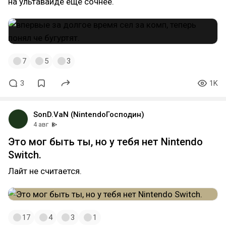
на ультавайде еще сочнее.
7
5
3
3
1K
SonD.VaN (NintendoГосподин)
4 авг
Это мог быть ты, но у тебя нет Nintendo
Switch.
Лайт не считается.
17
4
3
1