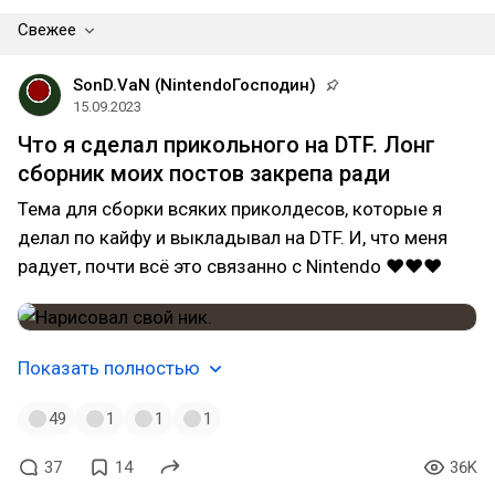
Свежее
SonD.VaN (NintendoГосподин)
15.09.2023
Что я сделал прикольного на DTF. Лонг
сборник моих постов закрепа ради
Тема для сборки всяких приколдесов, которые я
делал по кайфу и выкладывал на DTF. И, что меня
радует, почти всё это связанно с Nintendo ❤❤❤
Показать полностью
49
1
1
1
37
14
36K