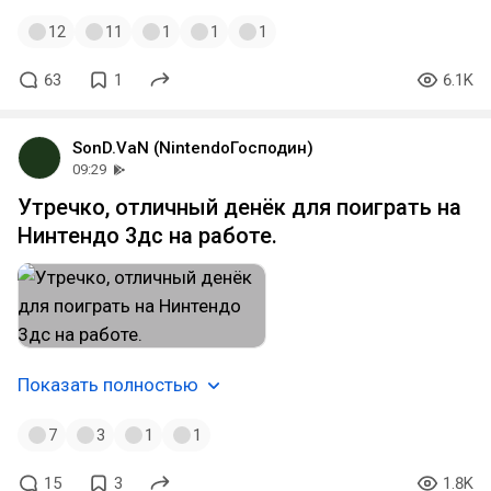
12
11
1
1
1
63
1
6.1K
SonD.VaN (NintendoГосподин)
09:29
Утречко, отличный денёк для поиграть на
Нинтендо 3дс на работе.
Показать полностью
7
3
1
1
15
3
1.8K