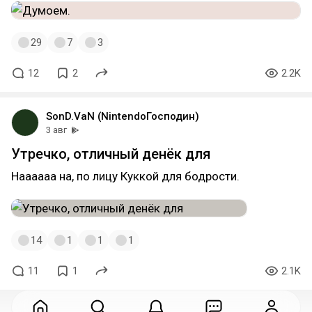
29
7
3
12
2
2.2K
SonD.VaN (NintendoГосподин)
3 авг
Утречко, отличный денёк для
Наааааа на, по лицу Куккой для бодрости.
14
1
1
1
11
1
2.1K