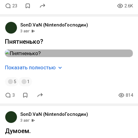
23
2.6K
SonD.VaN (NintendoГосподин)
3 авг
Пнятненько?
Показать полностью
5
1
3
814
SonD.VaN (NintendoГосподин)
3 авг
Думоем.