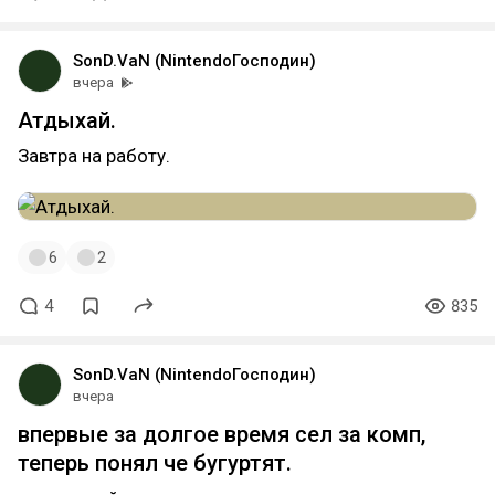
SonD.VaN (NintendoГосподин)
вчера
Атдыхай.
Завтра на работу.
6
2
4
835
SonD.VaN (NintendoГосподин)
вчера
впервые за долгое время сел за комп,
теперь понял че бугуртят.