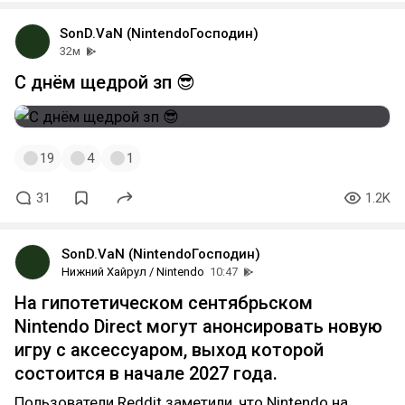
SonD.VaN (NintendoГосподин)
32м
С днём щедрой зп 😎
19
4
1
31
1.2K
SonD.VaN (NintendoГосподин)
Нижний Хайрул / Nintendo
10:47
На гипотетическом сентябрьском
Nintendo Direct могут анонсировать новую
игру с аксессуаром, выход которой
состоится в начале 2027 года.
Пользователи Reddit заметили, что Nintendo на