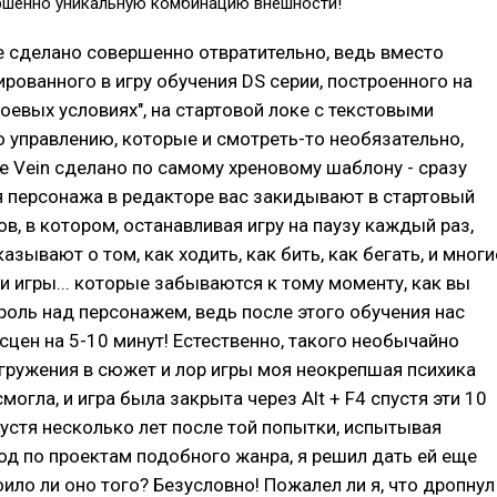
вершенно уникальную комбинацию внешности!
е сделано совершенно отвратительно, ведь вместо
ированного в игру обучения DS серии, построенного на
боевых условиях", на стартовой локе с текстовыми
 управлению, которые и смотреть-то необязательно,
e Vein сделано по самому хреновому шаблону - сразу
я персонажа в редакторе вас закидывают в стартовый
ов, в котором, останавливая игру на паузу каждый раз,
зывают о том, как ходить, как бить, как бегать, и многи
и игры... которые забываются к тому моменту, как вы
роль над персонажем, ведь после этого обучения нас
сцен на 5-10 минут! Естественно, такого необычайно
гружения в сюжет и лор игры моя неокрепшая психика
огла, и игра была закрыта через Alt + F4 спустя эти 10
спустя несколько лет после той попытки, испытывая
д по проектам подобного жанра, я решил дать ей еще
оило ли оно того? Безусловно! Пожалел ли я, что дропнул