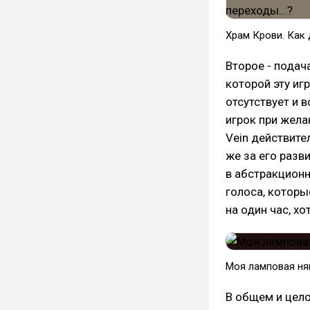
Храм Крови. Как 
Второе - подач
которой эту иг
отсутствует и 
игрок при жела
Vein действител
же за его разв
в абстракционн
голоса, которы
на один час, хо
Моя ламповая ня
В общем и цело