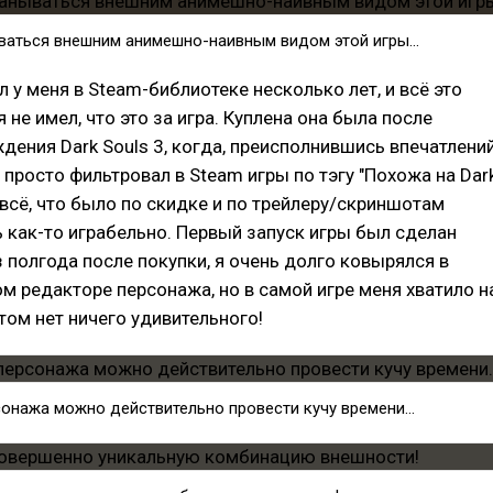
ваться внешним анимешно-наивным видом этой игры...
л у меня в Steam-библиотеке несколько лет, и всё это
 не имел, что это за игра. Куплена она была после
дения Dark Souls 3, когда, преисполнившись впечатлени
я просто фильтровал в Steam игры по тэгу "Похожа на Dar
л всё, что было по скидке и по трейлеру/скриншотам
 как-то играбельно. Первый запуск игры был сделан
 полгода после покупки, я очень долго ковырялся в
м редакторе персонажа, но в самой игре меня хватило н
 этом нет ничего удивительного!
онажа можно действительно провести кучу времени...