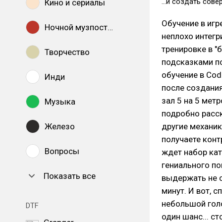
...и создать со
Кино и сериалы
Обучение в игр
Ночной музпостинг
неплохо интегр
тренировке в "
Творчество
подсказками по
обучение в Cod
Инди
после создани
зал 5 на 5 метр
Музыка
подробно расска
Железо
другие механик
получаете конт
Вопросы
ждет набор кат
гениального по
Показать все
выдержать не см
минут. И вот, 
небольшой голо
DTF
один шанс... ст