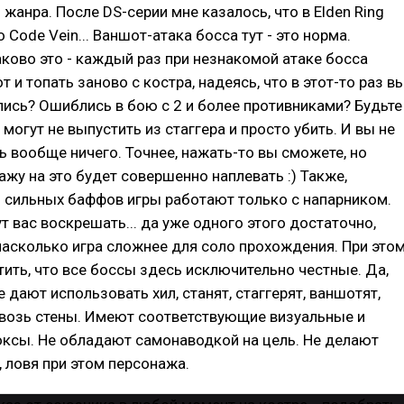
 жанра. После DS-серии мне казалось, что в Elden Ring
 Code Vein... Ваншот-атака босса тут - это норма.
аково это - каждый раз при незнакомой атаке босса
 и топать заново с костра, надеясь, что в этот-то раз в
лись? Ошиблись в бою с 2 и более противниками? Будьте
 могут не выпустить из стаггера и просто убить. И вы не
 вообще ничего. Точнее, нажать-то вы сможете, но
жу на это будет совершенно наплевать :) Также,
 сильных баффов игры работают только с напарником.
т вас воскрешать... да уже одного этого достаточно,
насколько игра сложнее для соло прохождения. При этом
тить, что все боссы здесь исключительно честные. Да,
 дают использовать хил, станят, стаггерят, ваншотят,
сквозь стены. Имеют соответствующие визуальные и
оксы. Не обладают самонаводкой на цель. Не делают
, ловя при этом персонажа.