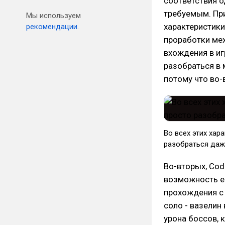
соответствия о
требуемым. При
Мы используем
характеристики
рекомендации.
проработки мех
вхождения в иг
разобраться в 
потому что во-в
Во всех этих хар
разобраться даже
Во-вторых, Cod
возможность ес
прохождения с 
соло - вазели
урона боссов, к