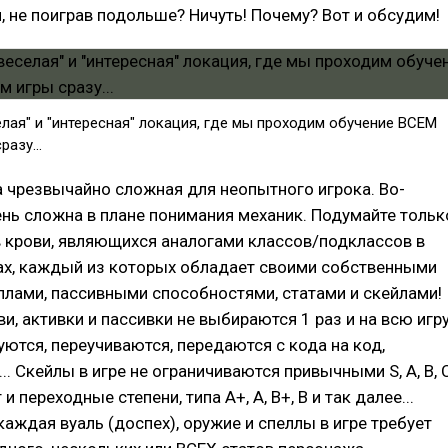
я, не поиграв подольше? Ничуть! Почему? Вот и обсудим!
лая" и "интересная" локация, где мы проходим обучение ВСЕМ
азу...
ра чрезвычайно сложная для неопытного игрока. Во-
ень сложна в плане понимания механик. Подумайте тольк
в крови, являющихся аналогами классов/подклассов в
рах, каждый из которых обладает своими собственными
лами, пассивными способностями, статами и скейлами!
ви, активки и пассивки не выбираются 1 раз и на всю игр
уются, переучиваются, передаются с кода на код,
. Скейлы в игре не ограничиваются привычными S, A, B, C
 и переходные степени, типа A+, A, B+, B и так далее...
каждая вуаль (доспех), оружие и спеллы в игре требует