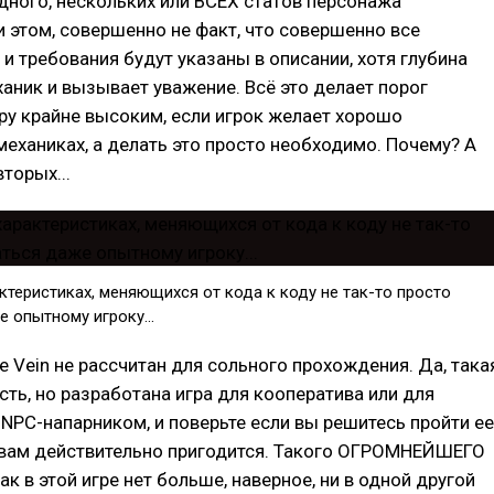
дного, нескольких или ВСЕХ статов персонажа
 этом, совершенно не факт, что совершенно все
 и требования будут указаны в описании, хотя глубина
аник и вызывает уважение. Всё это делает порог
ру крайне высоким, если игрок желает хорошо
механиках, а делать это просто необходимо. Почему? А
торых...
актеристиках, меняющихся от кода к коду не так-то просто
 опытному игроку...
e Vein не рассчитан для сольного прохождения. Да, така
ть, но разработана игра для кооператива или для
NPC-напарником, и поверьте если вы решитесь пройти ее
н вам действительно пригодится. Такого ОГРОМНЕЙШЕГО
ак в этой игре нет больше, наверное, ни в одной другой