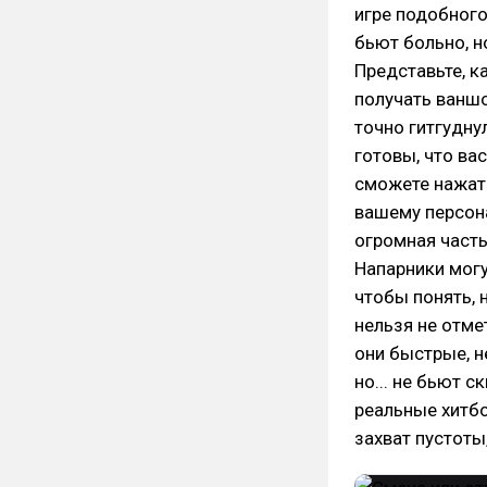
игре подобного
бьют больно, но
Представьте, к
получать ваншот
точно гитгудну
готовы, что вас
сможете нажать
вашему персона
огромная часть
Напарники могу
чтобы понять, 
нельзя не отме
они быстрые, не
но... не бьют 
реальные хитб
захват пустоты