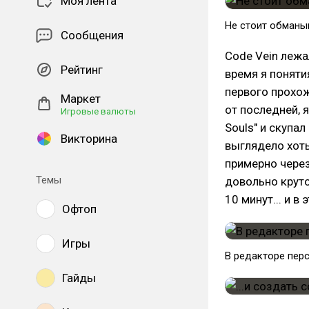
Моя лента
Не стоит обманы
Сообщения
Code Vein лежа
Рейтинг
время я понятия
первого прохож
Маркет
от последней, 
Игровые валюты
Souls" и скупа
Викторина
выглядело хоть
примерно через
Темы
довольно круто
10 минут... и в
Офтоп
Игры
В редакторе перс
Гайды