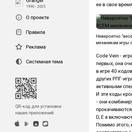
Granger
ее в свое врем
1990 - 2025
О проекте
Правила
Невероятно "весе
механикам игры ср
Реклама
Code Vein - иг
Системная тема
первых, она оч
в игре 40 кодо
других РПГ-иг
активными спел
И эти коды кро
- они комбинир
QR-код для установки
прокачиваются..
наших приложений.
D, E а включают
Помимо этого, 