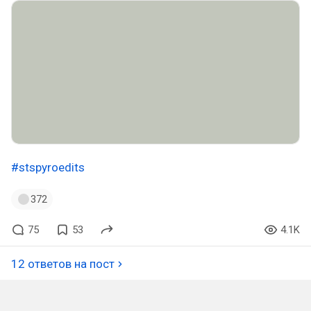
#stspyroedits
372
75
53
4.1K
12 ответов на пост