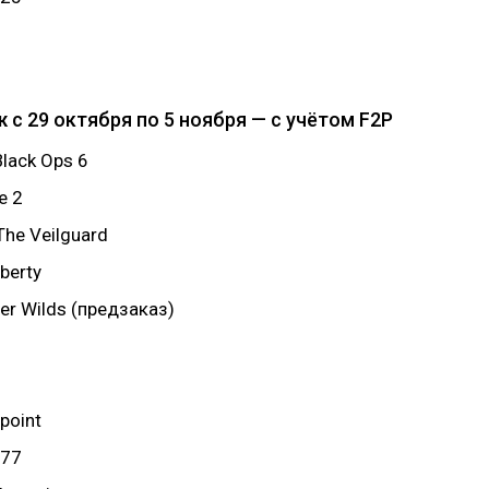
 с 29 октября по 5 ноября — c учётом F2P
 Black Ops 6
e 2
The Veilguard
berty
er Wilds (предзаказ)
point
077