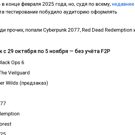
в конце февраля 2025 года, но, судя по всему,
недавнее
та-тестирование побудило аудиторию оформлять
еди прочих, попали Cyberpunk 2077, Red Dead Redemption 
 с 29 октября по 5 ноября — без учёта F2P
 Black Ops 6
The Veilguard
er Wilds (предзаказ)
077
demption
orest
 25