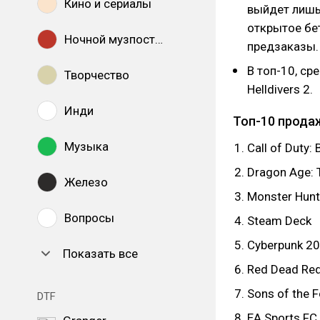
Кино и сериалы
выйдет лишь 
открытое бе
Ночной музпостинг
предзаказы.
В топ-10, ср
Творчество
Helldivers 2.
Инди
Топ-10 продаж
Музыка
Call of Duty:
Dragon Age: 
Железо
Monster Hunt
Вопросы
Steam Deck
Cyberpunk 2
Показать все
Red Dead Re
Sons of the F
DTF
EA Sports FC