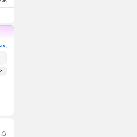
76K
код
₽