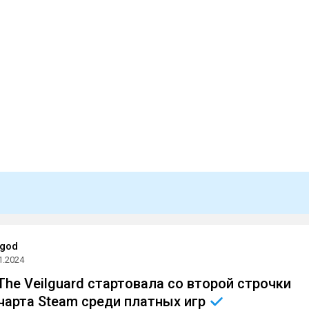
god
1.2024
The Veilguard стартовала со второй строчки
чарта Steam среди платных
игр