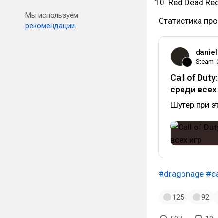
Red Dead Re
Мы используем
Статистика про
рекомендации.
daniel
Steam
Call of Dut
среди все
Шутер при э
#dragonage
#ca
125
92