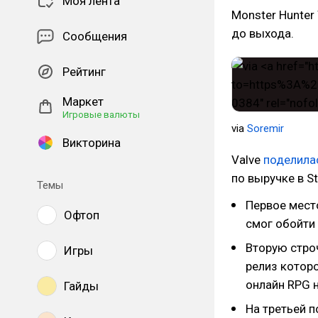
Моя лента
Monster Hunter
до выхода.
Сообщения
Рейтинг
Маркет
Игровые валюты
via
Soremir
Викторина
Valve
поделила
по выручке в S
Темы
Первое место
Офтоп
смог обойти 
Вторую строч
Игры
релиз котор
онлайн RPG 
Гайды
На третьей п