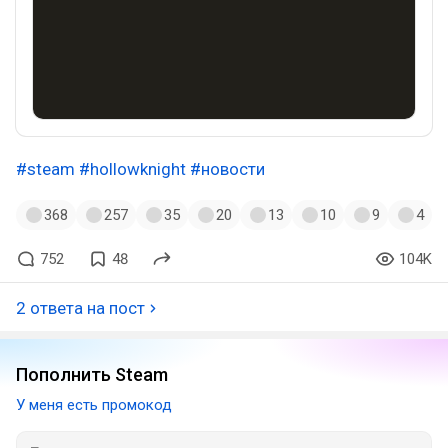
#steam
#hollowknight
#новости
368
257
35
20
13
10
9
4
752
48
104K
2 ответа на пост
Пополнить Steam
У меня есть промокод