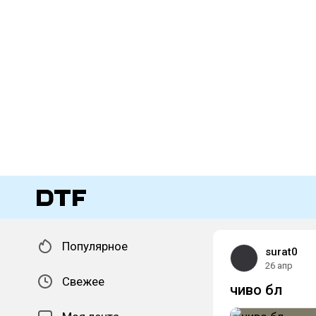
Популярное
surat0
26 апр
Свежее
чиво бл