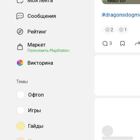
Моя лента
#dragonsdogm
Сообщения
2
1
Рейтинг
3
Маркет
Пополнить PlayStation
Викторина
Темы
Офтоп
Игры
Гайды