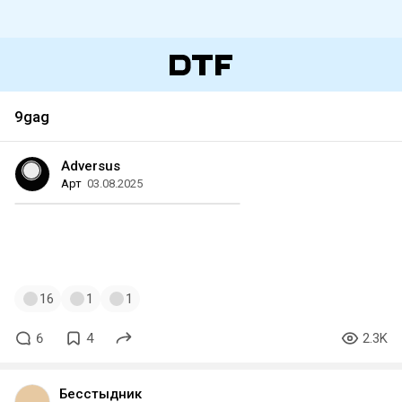
9gag
Adversus
Арт
03.08.2025
#арт
#hatsune_miku
#vocaloid
#сервернаястойка
#провода
#9gag
16
1
1
6
4
2.3K
Бесстыдник