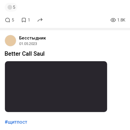
5
5
1
1.8K
Бесстыдник
01.05.2023
Better Call Saul
#щитпост