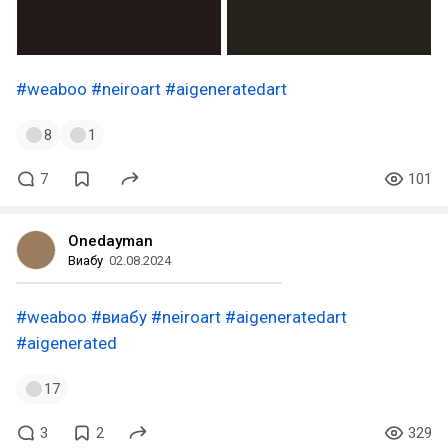
#weaboo
#neiroart
#aigeneratedart
8
1
7
101
Onedayman
Виабу
02.08.2024
#weaboo
#виабу
#neiroart
#aigeneratedart
#aigenerated
17
3
2
329