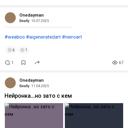
Onedayman
Виабу
10.07.2025
#weaboo
#aigeneratedart
#neiroart
6
1
1
67
Onedayman
Виабу
11.04.2025
Нейронка…но зато с кем