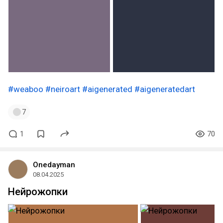
#weaboo
#neiroart
#aigenerated
#aigeneratedart
7
1
70
Onedayman
08.04.2025
Нейрожопки