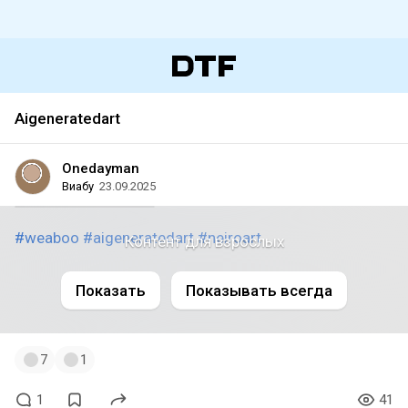
Aigeneratedart
Onedayman
Виабу
23.09.2025
#weaboo
#aigeneratedart
#neiroart
Контент для взрослых
Показать
Показывать всегда
7
1
1
41