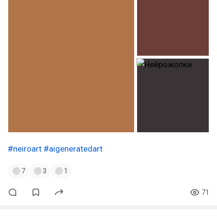
#neiroart
#aigeneratedart
7
3
1
71