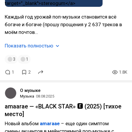
Каждый год урожай поп-музыки становится всё
богаче и богаче (прошу прощения у 2 637 треков в
моём почтов…
Показать полностью
3
1
1
2
1.8K
О музыке
Музыка
08.08.2025
amaarae — «BLACK STAR» 🅴 (2025) [тихое
место]
Новый альбом
amaraae
– еще один симптом
смены акцентов в мейнстримной поп-музыке с