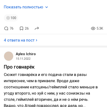
Показать полностью
100
76
26
5.3K
4 ответа на пост
Ayleo Ichiro
15.11.2022
Про говнарёк
Сюжет говнарёка и его подача стали в разы
интереснее, чем в приквеле. Вроде даже
соотношение катсцены/геймплей стало меньше в
угоду второго, но хуй с ним, у нас сониэкзы на
столе, геймплей вторичен, да и не о нём речь.
Видно, что Атрей повзрослел, все дела, но...