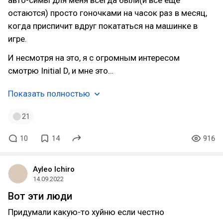
авто-симы для меня всегда были(и все еще
остаются) просто гоночками на часок раз в месяц,
когда приспичит вдруг покататься на машинке в
игре.
И несмотря на это, я с огромным интересом
смотрю Initial D, и мне это…
Показать полностью
21
10
14
916
Ayleo Ichiro
14.09.2022
Вот эти люди
Придумали какую-то хуйню если честно