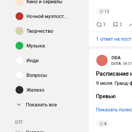
Кино и сериалы
15
Ночной музпостинг
3
2
Творчество
1 ответ на пост
Музыка
ODA
Инди
DOTA
08.07
Расписание н
Вопросы
9 июля. Гранд-
Железо
Превью
Показать все
Показать полн
DTF
8