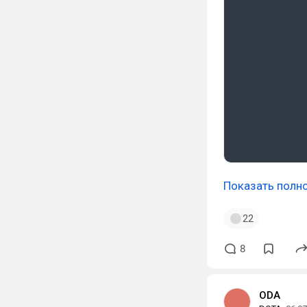
Показать полн
22
8
ODA