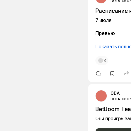
DOTA
06.07
Расписание н
7 июля.
Превью
Показать полн
3
ODA
DOTA
06.07
BetBoom Tea
Они проигрываю