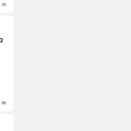
2K
3
1.8K