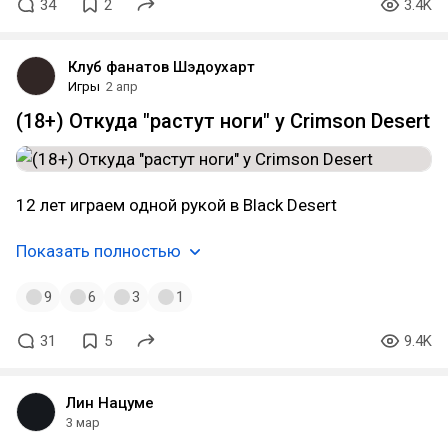
34
2
3.4K
Клуб фанатов Шэдоухарт
Игры
2 апр
(18+) Откуда "растут ноги" у Crimson Desert
12 лет играем одной рукой в Black Desert
Показать полностью
9
6
3
1
31
5
9.4K
Лин Нацуме
3 мар