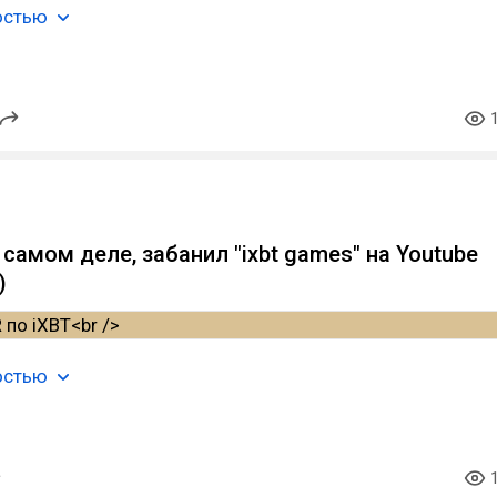
остью
а самом деле, забанил "ixbt games" на Youtube
)
остью