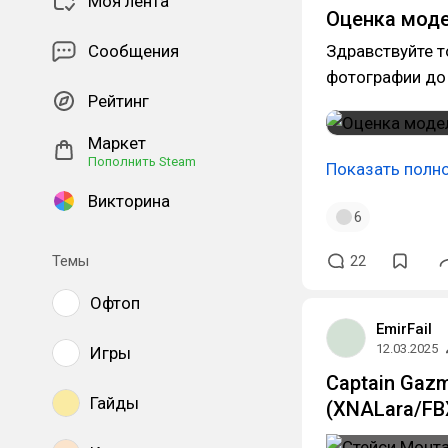
Моя лента
Оценка моде
Сообщения
Здравствуйте т
фотографии до
Рейтинг
Маркет
Пополнить Steam
Показать полн
Викторина
6
Темы
22
Офтоп
EmirFail
12.03.2025
Игры
Captain Gazm
Гайды
(XNALara/FB