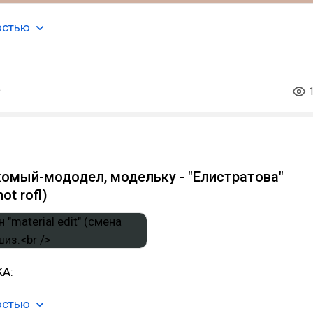
остью
комый-мододел, модельку - "Елистратова"
ot rofl)
КА:
остью