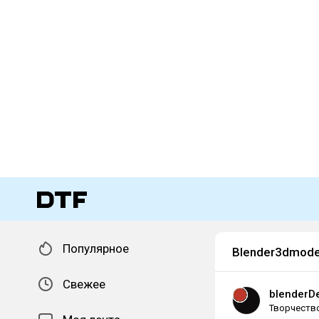
Популярное
Blender3dmodel
Свежее
blenderD
Творчеств