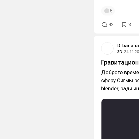
5
42
3
Drbanana
3D
24.11.2
Гравитацион
Доброго времен
сферу Сигмы ре
blender, ради и