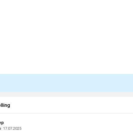
ling
ep
о
17.07.2025