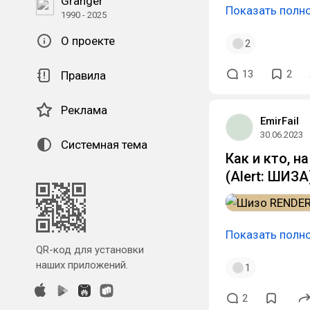
Granger
Показать полн
1990 - 2025
О проекте
2
13
2
Правила
Реклама
EmirFail
30.06.2023
Системная тема
Как и кто, н
(Alert: ШИЗА
Показать полн
QR-код для установки
наших приложений.
1
2