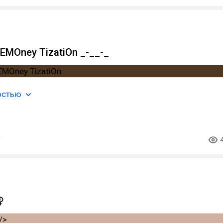
EMOney TizatiOn _-__-_
остью
⚢