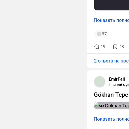
Показать полн
97
19
48
2 ответа на пос
EmirFail
Ночной муз
Gökhan Tepe -
Показать полн