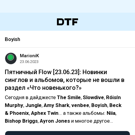
Boyish
MarioniK
23.06.2023
Пятничный Flow [23.06.23]: Новинки
синглов и альбомов, которые не вошли в
раздел «Что новенького?»
Сегодня в дайджесте
The Smile
,
Slowdive
,
Róisín
Murphy
,
Jungle
,
Amy Shark
,
venbee
,
Boyish
,
Beck
& Phoenix
,
Aphex Twin
… а также альбомы:
Niia
,
Bishop Briggs
,
Ayron Jones
и многое другое…