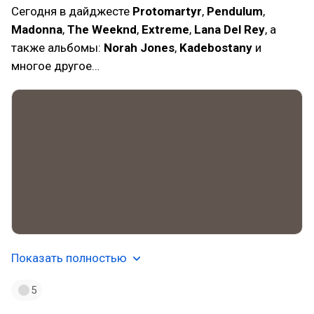
Сегодня в дайджесте
Protomartyr
,
Pendulum
,
Madonna
,
The Weeknd
,
Extreme
,
Lana Del Rey
, а
также альбомы:
Norah Jones
,
Kadebostany
и
многое другое…
Показать полностью
5