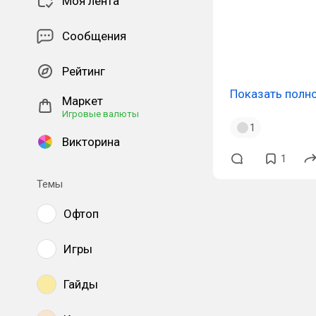
Моя лента
Сообщения
#melodic
#dark
Рейтинг
Показать полн
Маркет
Игровые валюты
1
Викторина
1
Темы
Офтоп
Игры
Гайды