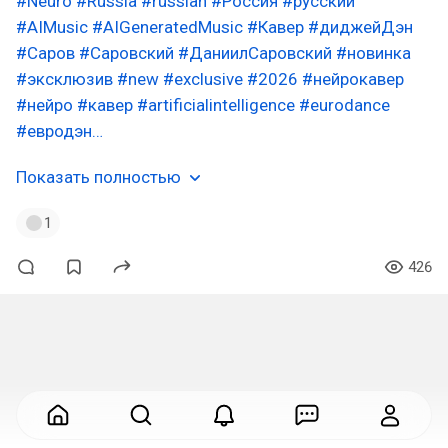
#Neuro
#Russia
#russian
#Россия
#русский
#AIMusic
#AIGeneratedMusic
#Кавер
#диджейДэн
#Саров
#Саровский
#ДаниилСаровский
#новинка
#эксклюзив
#new
#exclusive
#2026
#нейрокавер
#нейро
#кавер
#artificialintelligence
#eurodance
#евродэн…
Показать полностью
1
426