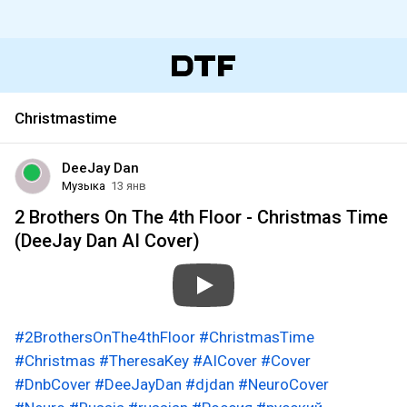
Christmastime
DeeJay Dan
Музыка
13 янв
2 Brothers On The 4th Floor - Christmas Time
(DeeJay Dan AI Cover)
#2BrothersOnThe4thFloor
#ChristmasTime
#Christmas
#TheresaKey
#AICover
#Cover
#DnbCover
#DeeJayDan
#djdan
#NeuroCover