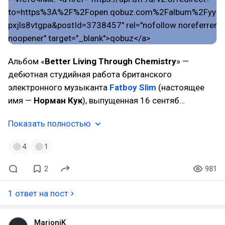
Альбом «
Better Living Through Chemistry
» —
дебютная студийная работа британского
электронного музыканта
Fatboy Slim
(настоящее
имя —
Норман Кук
), выпущенная 16 сентяб…
Показать полностью
4
1
2
981
1 ответ на пост
MarioniK