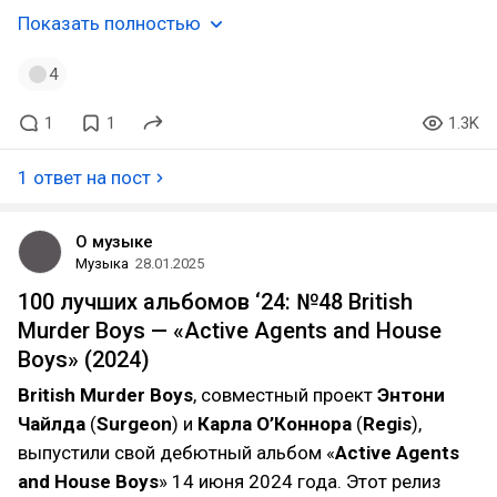
Показать полностью
4
1
1
1.3K
1 ответ на пост
О музыке
Музыка
28.01.2025
100 лучших альбомов ‘24: №48 British
Murder Boys — «Active Agents and House
Boys» (2024)
British Murder Boys
, совместный проект
Энтони
Чайлда
(
Surgeon
) и
Карла О’Коннора
(
Regis
),
выпустили свой дебютный альбом «
Active Agents
and House Boys
» 14 июня 2024 года. Этот релиз