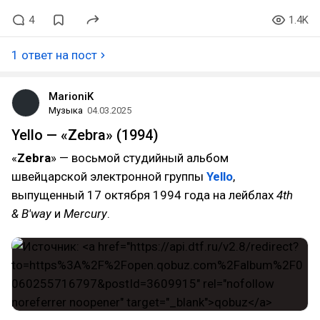
4
1.4K
1 ответ на пост
MarioniK
Музыка
04.03.2025
Yello — «Zebra» (1994)
«
Zebra
» — восьмой студийный альбом
швейцарской электронной группы
Yello
,
выпущенный 17 октября 1994 года на лейблах
4th
& B'way
и
Mercury
.