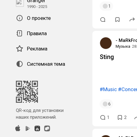
Granger
1
1990 - 2025
О проекте
Правила
- MaRkFro
Музыка
28
Реклама
Sting
Системная тема
#Music
#Conce
6
QR-код для установки
наших приложений.
1
2