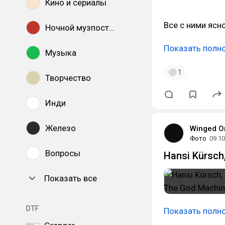
Кино и сериалы
Все с ними ясно
Ночной музпостинг
Показать полн
Музыка
1
Творчество
Инди
Железо
Winged O
Фото
09.10
Вопросы
Hansi Kürsch
Показать все
DTF
Показать полн