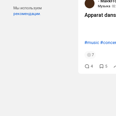
- MaRkFro
Музыка
02
Мы используем
рекомендации.
Apparat dan
#music
#concer
7
4
5