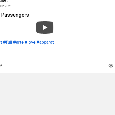
lov -
.02.2021
s Passengers
t
#full
#arte
#love
#apparat