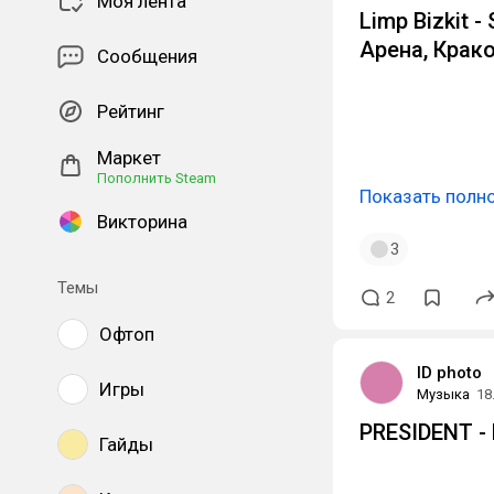
Моя лента
Limp Bizkit 
Арена, Крако
Сообщения
Рейтинг
Маркет
Пополнить Steam
Показать полн
Викторина
3
Темы
2
Офтоп
ID photo
Игры
Музыка
18
PRESIDENT - 
Гайды