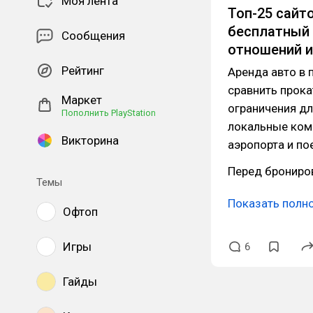
Моя лента
Топ-25 сайт
бесплатный 
Сообщения
отношений и
Рейтинг
Аренда авто в 
сравнить прока
Маркет
ограничения дл
Пополнить PlayStation
локальные ком
Викторина
аэропорта и по
Перед брониров
Темы
Показать полн
Офтоп
Игры
6
Гайды