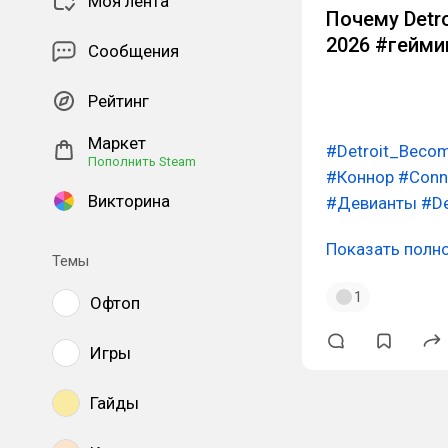
Моя лента
Почему Detr
2026 #гейми
Сообщения
Рейтинг
Маркет
#Detroit_Bec
Пополнить Steam
#Коннор
#Conn
Викторина
#Девианты
#De
Показать полн
Темы
1
Офтоп
Игры
Гайды