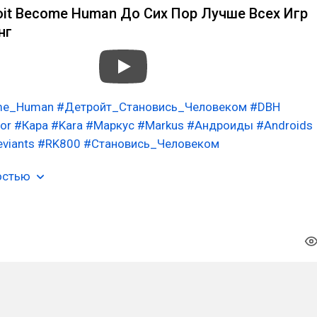
oit Become Human До Сих Пор Лучше Всех Игр
нг
ome_Human
#Детройт_Становись_Человеком
#DBH
or
#Кара
#Kara
#Маркус
#Markus
#Андроиды
#Androids
viants
#RK800
#Становись_Человеком
остью