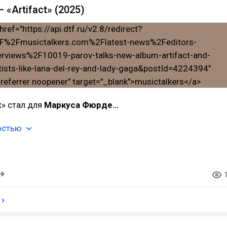
— «Artifact» (2025)
t
» стал для
Маркуса Фюрде…
остью