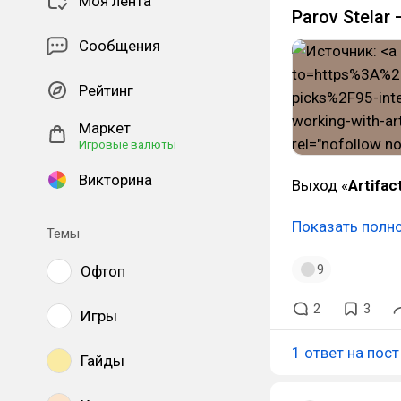
Моя лента
Parov Stelar 
Сообщения
Рейтинг
Маркет
Игровые валюты
Викторина
Выход «
Artifac
Показать полн
Темы
9
Офтоп
2
3
Игры
1 ответ на пост
Гайды