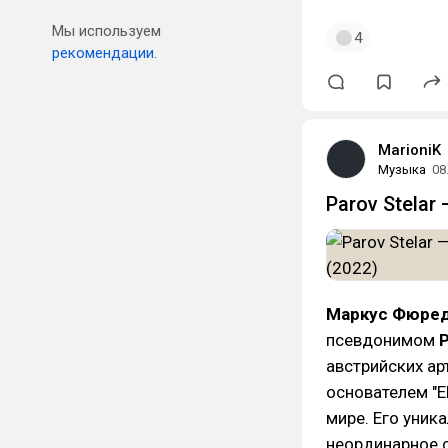
Мы используем
4
рекомендации.
MarioniK
Музыка
08
Parov Stelar 
Маркус Фюре
псевдонимом
P
австрийских ар
основателем "E
мире. Его уник
неординарное 