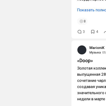
Показать полн
8
3
4
MarioniK
Музыка
05
«Doop»
Золотая коллек
выпущенная 28
сочетание чарл
создавая уника
значительного 
недели в марте