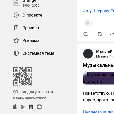
Granger
1990 - 2025
#mylittlepony
#
О проекте
1
Правила
1
Реклама
MarioniK
Системная тема
Музыка
14
Музыкальные
QR-код для установки
Приветствую. Н
наших приложений.
опрос, проголос
Показать полн