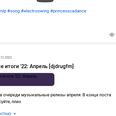
mlp
#song
#electroswing
#princesscadance
.12.2022
 итоги '22: Апрель [djdrugfm]
а очереди музыкальные релизы апреля. В конце поста
уйте, плиз.
остью