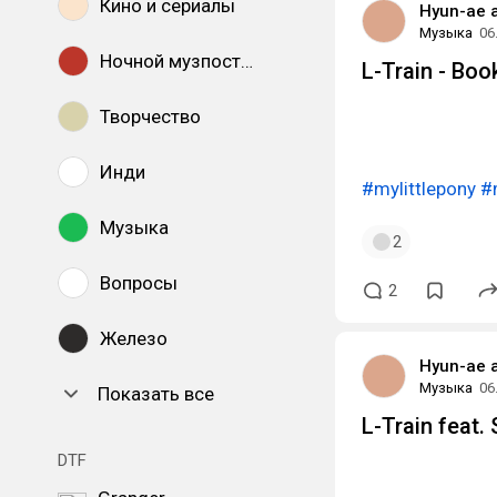
Кино и сериалы
Hyun-ae 
Музыка
06
Ночной музпостинг
L-Train - Bo
Творчество
Инди
#mylittlepony
#
Музыка
2
Вопросы
2
Железо
Hyun-ae 
Музыка
06
Показать все
L-Train feat.
DTF