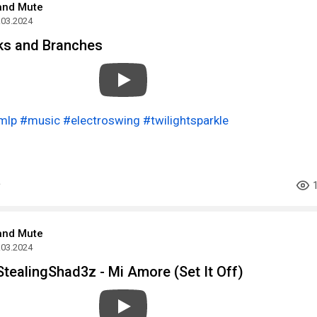
and Mute
.03.2024
oks and Branches
mlp
#music
#electroswing
#twilightsparkle
and Mute
.03.2024
 StealingShad3z - Mi Amore (Set It Off)