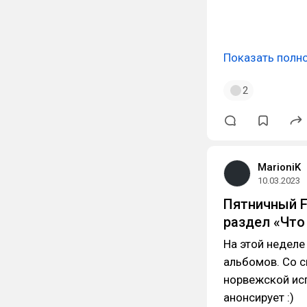
Показать полн
2
MarioniK
10.03.2023
Пятничный Fl
раздел «Что
На этой недел
альбомов. Со 
норвежской ис
анонсирует :)