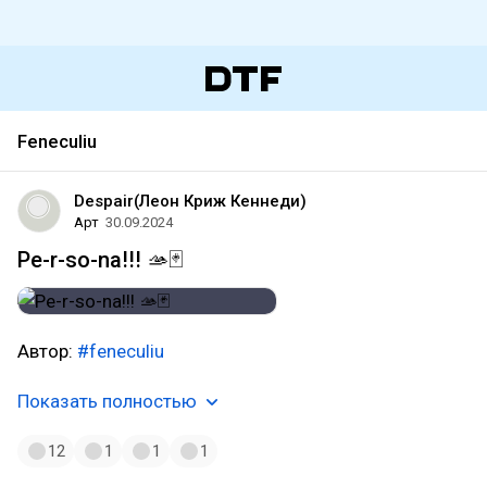
Feneculiu
Despair(Леон Криж Кеннеди)
Арт
30.09.2024
Pe-r-so-na!!! 🫴🃏
Автор:
#feneculiu
Показать полностью
12
1
1
1