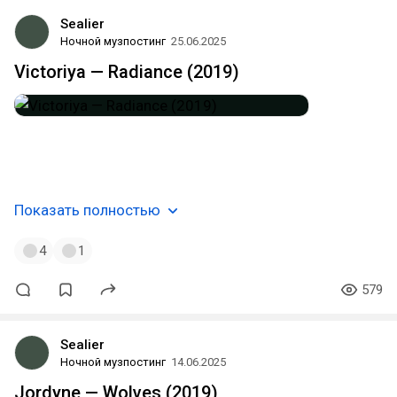
Sealier
Ночной музпостинг
25.06.2025
Victoriya — Radiance (2019)
#chillstep
#downtempo
#trance
#florida
#usa
#музпостинг
₊💫
Показать полностью
4
1
579
Sealier
Ночной музпостинг
14.06.2025
Jordyne — Wolves (2019)