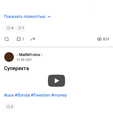
#winter_haven
#florida
#usa
#музпостинг
ཀ🖤
Показать полностью
4
1
1
824
- MaRkFrolov -
31.03.2021
Суперяхта
#usa
#florida
#freedom
#money
2