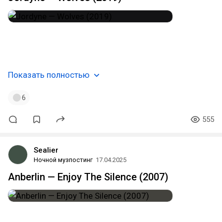
#hip_hop
#alternative_r_n_b
#cloud_rap
#slowed
#florida
#usa
#музпостинг
˚ ☽ ｡
Показать полностью
6
555
Sealier
Ночной музпостинг
17.04.2025
Anberlin — Enjoy The Silence (2007)
#alternative_rock
#indie_rock
#emo_pop
#cover