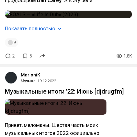
продюсером
Dan Carey
. А в эту рели…
Показать полностью
9
2
5
1.8K
MarioniK
Музыка
19.12.2022
Музыкальные итоги '22: Июнь [djdrugfm]
Привет, меломаны. Шестая часть моих
музыкальных итогов 2022 официально