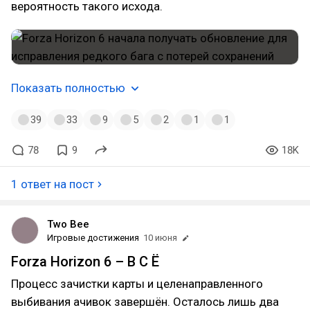
вероятность такого исхода.
Показать полностью
39
33
9
5
2
1
1
78
9
18K
1 ответ на пост
Two Bee
Игровые достижения
10 июня
Forza Horizon 6 – В С Ё
Процесс зачистки карты и целенаправленного
выбивания ачивок завершён. Осталось лишь два