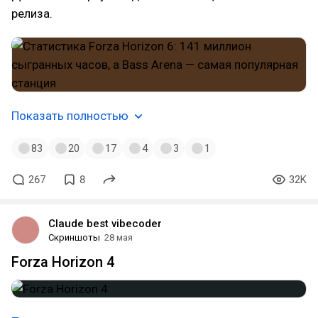
релиза.
Показать полностью
83
20
17
4
3
1
267
8
32K
Claude best vibecoder
Скриншоты
28 мая
Forza Horizon 4