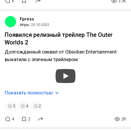
6
3.3K
Fpress
Игры
25.10.2025
Появился релизный трейлер The Outer
Worlds 2
Долгожданный сиквел от Obsidian Entertainment
выкатили с эпичным трейлером
Показать полностью
5
4
2
4
2
2K