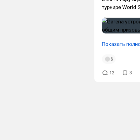
турнире World S
Показать полн
6
12
3