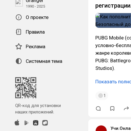
Granger
регистрации
1990 - 2025
О проекте
Правила
PUBG Mobile (с
условно-беспл
Реклама
жанре королевс
PUBG: Battlegr
Системная тема
Studios).
Показать полн
1
QR-код для установки
наших приложений.
Учи.Онла