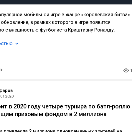
опулярной мобильной игре в жанре «королевская битва»
обновление, в рамках которого в игре появится
no с внешностью футболиста Криштиану Роналду.
остью
фаров
.01.2020
оит в 2020 году четыре турнира по батл-роялю
 общим призовым фондом в 2 миллиона
ра привлекла 2 миллиона одновременных зрителей на