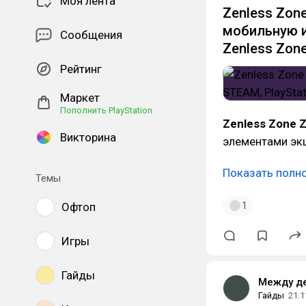
Моя лента
Zenless Zon
мобильную иг
Сообщения
Zenless Zone
Рейтинг
Маркет
Пополнить PlayStation
Zenless Zone 
Викторина
элементами экш
Показать полн
Темы
1
Офтоп
Игры
Гайды
Между д
Гайды
21.1