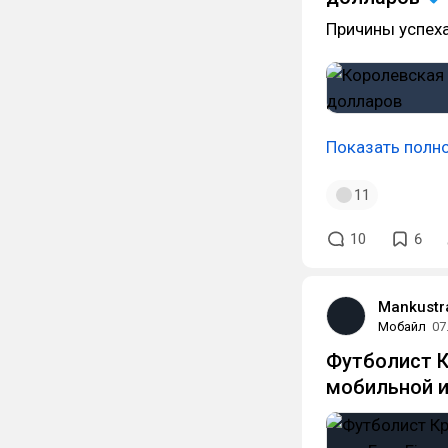
Причины успех
Показать полн
11
10
6
Mankustr
Мобайл
07
Футболист К
мобильной иг