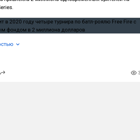
eries.
остью