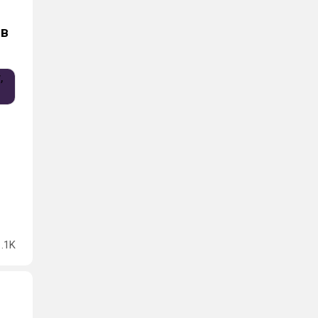
 в
1.1K