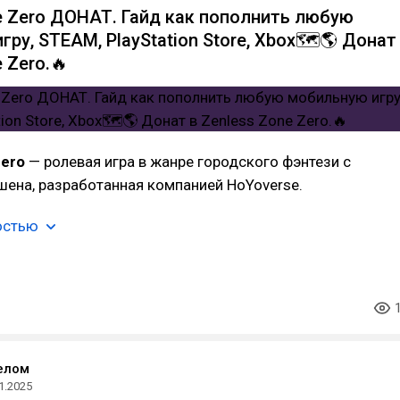
e Zero ДОНАТ. Гайд как пополнить любую
ру, STEAM, PlayStation Store, Xbox🗺️🌎 Донат
 Zero.🔥
Zero
— ролевая игра в жанре городского фэнтези с
ена, разработанная компанией HoYoverse.
остью
елом
1.2025