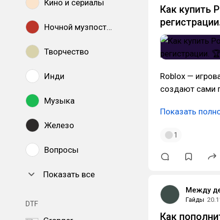
Кино и сериалы
Как купить Р
регистрации
Ночной музпостинг
Творчество
Инди
Roblox — игров
создают сами п
Музыка
Показать полн
Железо
1
Вопросы
Показать все
Между д
Гайды
20.1
DTF
Как пополни