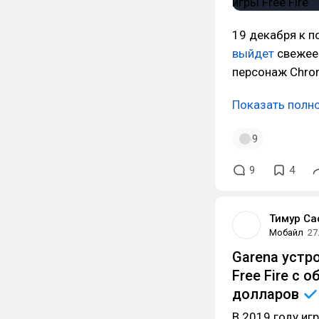
19 декабря к п
выйдет
свежее 
персонаж Chro
Показать полн
9
9
4
Тимур Са
Мобайл
27
Garena устр
Free Fire с
долларов
В 2019 году иг