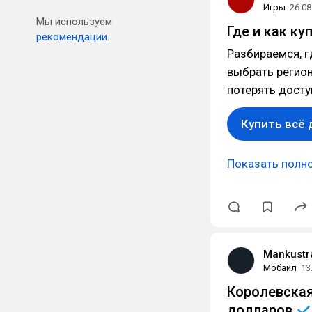
Игры
26.08
Мы используем
Где и как ку
рекомендации.
Разбираемся, гд
выбрать регион
потерять досту
Купить всё д
Показать полн
Mankustr
Мобайл
13
Королевская
долларов