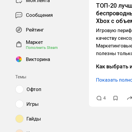
Моя лента
ТОП-20 лучш
беспроводны
Сообщения
Xbox с объе
Рейтинг
Игровую перифе
качеству сенсо
Маркет
Маркетинговые 
Пополнить Steam
полезны тольк
Викторина
Как выбрать 
Темы
Показать полн
Офтоп
4
Игры
Гайды