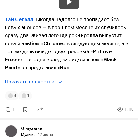
Тай Сегалл
никогда надолго не пропадает без
новых анонсов — в прошлом месяце их случилось
сразу два. Живая легенда рок-н-ролла выпустит
новый альбом «
Chrome
» в следующем месяце, а в
тот же день выйдет двухтрековый EP «
Love
Fuzzz
». Сегодня вслед за лид-синглом «
Black
Paint
» он представил «
Run…
Показать полностью
4
1
1
1.1K
О музыке
Музыка
12 июля