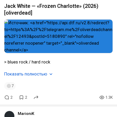
Jack White — «Frozen Charlotte» (2026)
[oliverdead]
> blues rock / hard rock
Показать полностью
7
2
2
1.3K
MarioniK