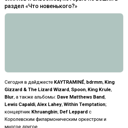
раздел «Что новенького?»
Сегодня в дайджесте
KAYTRAMINÉ
,
bdrmm
,
King
Gizzard & The Lizard Wizard
,
Spoon
,
King Krule
,
Blur
, а также альбомы:
Dave Matthews Band
,
Lewis Capaldi
,
Alex Lahey
,
Within Temptation
;
концертник
Khruangbin
;
Def Leppard
с
Королевским филармоническим оркестром и
многое другое…