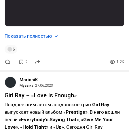
Показать полностью
6
2
1.2K
MarioniK
Музыка
27.06.2023
Girl Ray – «Love Is Enough»
Позднее этим летом лондонское трио
Girl Ray
выпускает новый альбом «
Prestige
». В него вошли
песни «
Everybody's Saying That
», «
Give Me Your
Love
», «
Hold Tight
» и «
Up
». Сегодня Girl Ray