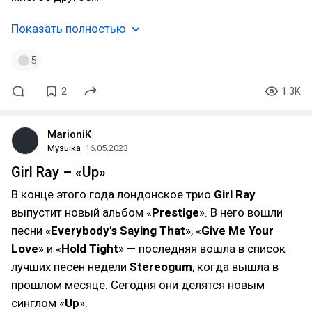
Показать полностью
5
2
1.3K
MarioniK
Музыка
16.05.2023
Girl Ray – «Up»
В конце этого года лондонское трио
Girl Ray
выпустит новый альбом «
Prestige
». В него вошли
песни «
Everybody's Saying That
», «
Give Me Your
Love
» и «
Hold Tight
» — последняя вошла в список
лучших песен недели
Stereogum
, когда вышла в
прошлом месяце. Сегодня они делятся новым
синглом «
Up
».