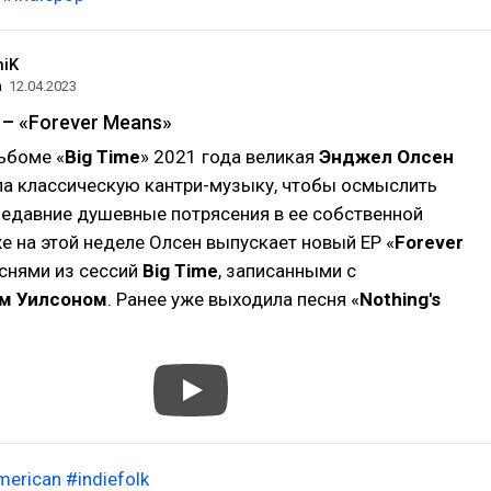
niK
а
12.04.2023
 – «Forever Means»
ьбоме «
Big Time
» 2021 года великая
Энджел Олсен
а классическую кантри-музыку, чтобы осмыслить
едавние душевные потрясения в ее собственной
е на этой неделе Олсен выпускает новый EP «
Forever
еснями из сессий
Big Time
, записанными с
м Уилсоном
. Ранее уже выходила песня «
Nothing's
merican
#indiefolk