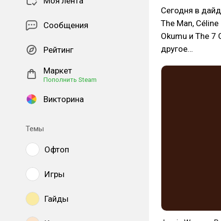
Моя лента
Сегодня в дайдж
The Man, Célin
Сообщения
Okumu и The 7 G
другое…
Рейтинг
Маркет
Пополнить Steam
Викторина
Темы
Офтоп
Игры
Гайды