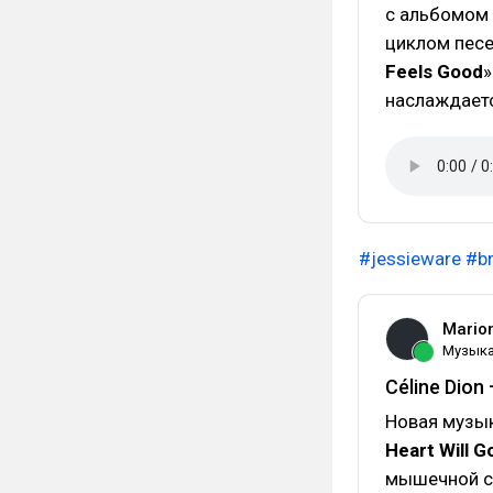
с альбомом 
циклом песе
Feels Good
»
наслаждает
#jessieware
#br
Mario
Музык
Céline Dion
Новая музык
Heart Will G
мышечной с