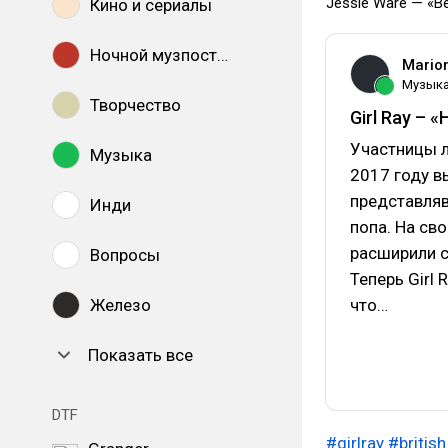
Jessie Ware — «Be
Кино и сериалы
Ночной музпостинг
Mario
Музык
Творчество
Girl Ray – «
Участницы 
Музыка
2017 году в
представляв
Инди
попа. На св
расширили с
Вопросы
Теперь Girl
Железо
что…
Показать все
DTF
#girlray
#british