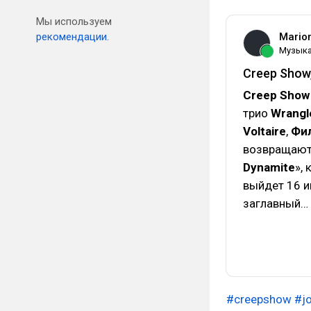
Мы используем
рекомендации.
Mario
Музык
Creep Show
Creep Show
трио
Wrangl
Voltaire
,
Фи
возвращают
Dynamite
»,
выйдет 16 и
заглавный…
#creepshow
#j