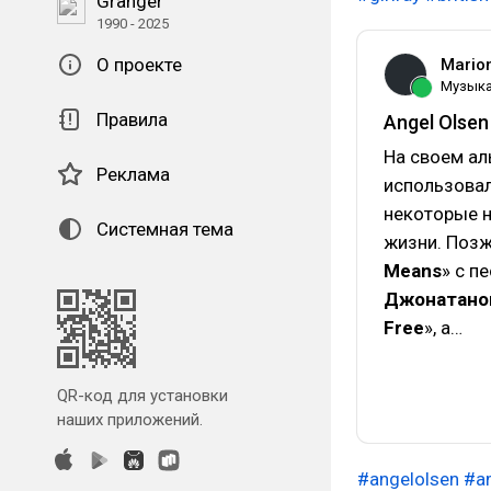
Granger
1990 - 2025
О проекте
Mario
Музык
Правила
Angel Olsen
На своем ал
Реклама
использовал
некоторые н
Системная тема
жизни. Позж
Means
» с п
Джонатано
Free
», а…
QR-код для установки
наших приложений.
#angelolsen
#a