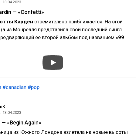
а
13.04.2023
ardin — «Confetti»
отты Карден
стремительно приближается. На этой
ца из Монреаля представила свой последний сингл
 предваряющий ее второй альбом под названием «
99
n
#canadian
#pop
niK
а
13.04.2023
 — «Begin Again»
ьница из Южного Лондона взлетела на новые высоты