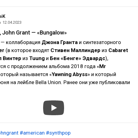
niK
а
12.04.2023
, John Grant — «Bungalow»
— коллаборация
Джона Гранта
и синтезаторного
er
(в которое входят
Стивен Маллиндер
из
Cabaret
л Винтер
из
Tuung
и
Бен «Бенге» Эдвардс
),
ся с продолжением альбома 2018 года «
Mr
 который называется «
Yawning Abyss
» и который
юня на лейбле Bella Union. Ранее они уже публиковали
ohngrant
#american
#synthpop