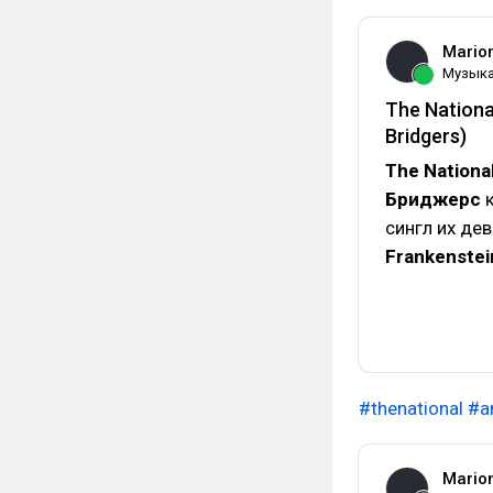
Mario
Музык
The Nationa
Bridgers)
The Nationa
Бриджерс
к
сингл их де
Frankenstei
#thenational
#a
Mario