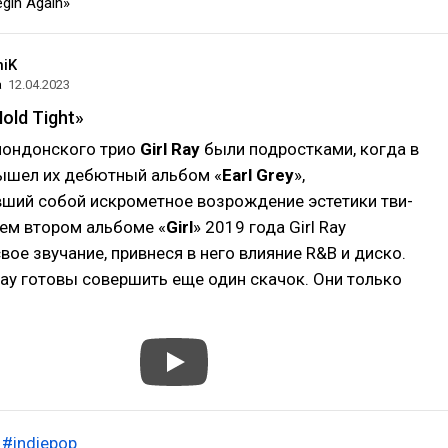
gin Again»
niK
а
12.04.2023
Hold Tight»
лондонского трио
Girl Ray
были подростками, когда в
ышел их дебютный альбом «
Earl Grey
»,
ший собой искрометное возрождение эстетики тви-
оем втором альбоме «
Girl
» 2019 года Girl Ray
вое звучание, привнеся в него влияние R&B и диско.
 Ray готовы совершить еще один скачок. Они только
#indiepop