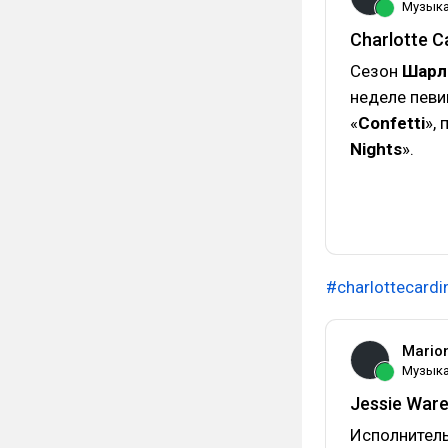
Музык
Charlotte C
Сезон
Шарл
неделе певи
«
Confetti
»,
Nights
».
#charlottecardi
Mario
Музык
Jessie Ware
Исполнител