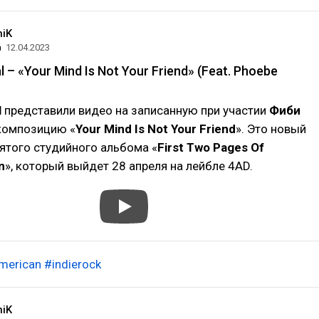
niK
а
12.04.2023
l – «Your Mind Is Not Your Friend» (Feat. Phoebe
l
представили видео на записанную при участии
Фиби
омпозицию «
Your Mind Is Not Your Friend
». Это новый
вятого студийного альбома «
First Two Pages Of
n
», который выйдет 28 апреля на лейбле 4AD.
merican
#indierock
niK