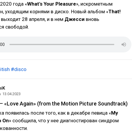
2020 года «
What's Your Pleasure
», искрометным
н, уходящим корнями в диско. Новый альбом «
That!
 выходит 28 апреля, и в нем
Джесси
вновь
ся свободой.
itish
#disco
niK
а
13.04.2023
 — «Love Again» (from the Motion Picture Soundtrack)
а появилась после того, как в декабре певица «
My
o On
» сообщила, что у нее диагностирован синдром
кованности.