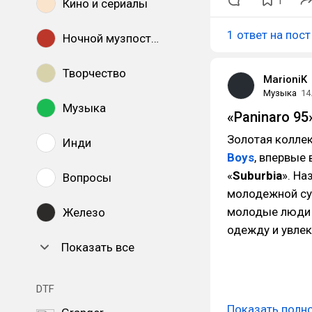
1
Кино и сериалы
1 ответ на пост
Ночной музпостинг
Творчество
MarioniK
Музыка
14
Музыка
«Paninaro 95
Золотая коллек
Инди
Boys
, впервые 
«
Suburbia
». На
Вопросы
молодежной суб
молодые люди 
Железо
одежду и увле
Показать все
DTF
Показать полн