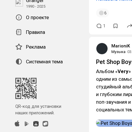
Granger
1990 - 2025
6
О проекте
1
Правила
MarioniK
Реклама
Музыка
03
Pet Shop Boy
Системная тема
Альбом «
Very
»
одним из самых
студийный аль
и глубоким ли
поп-звучания и
QR-код для установки
социальных те
наших приложений.