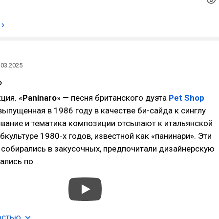
.03.2025
»
ция. «
Paninaro
» — песня британского дуэта
Pet Shop
выпущенная в 1986 году в качестве би-сайда к синглу
звание и тематика композиции отсылают к итальянской
культуре 1980-х годов, известной как «панинари». Эти
собирались в закусочных, предпочитали дизайнерскую
кались по…
остью