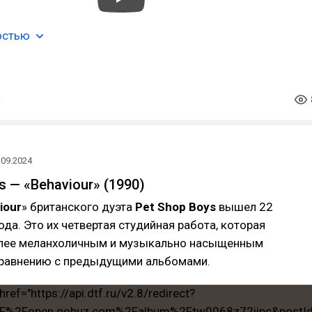
остью
.09.2024
s — «Behaviour» (1990)
iour
» британского дуэта
Pet Shop Boys
вышел 22
ода. Это их четвертая студийная работа, которая
лее меланхоличным и музыкально насыщенным
сравнению с предыдущими альбомами.