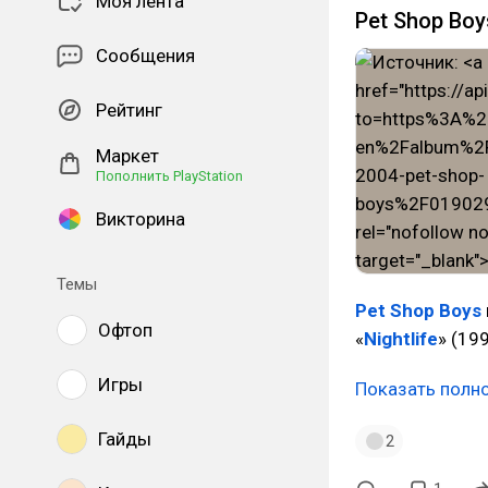
Моя лента
Pet Shop Boy
Сообщения
Рейтинг
Маркет
Пополнить PlayStation
Викторина
Темы
Pet Shop Boys
Офтоп
«
Nightlife
» (19
Игры
Показать полн
Гайды
2