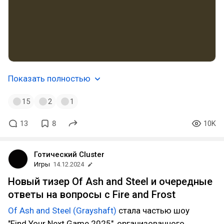
Показать полностью
15
2
1
13
8
10K
Готический Cluster
Игры
14.12.2024
Новый тизер Of Ash and Steel и очередные
ответы на вопросы с Fire and Frost
Of Ash and Steel (Grayshaft)
стала частью шоу
"Find Your Next Game 2025", организованного