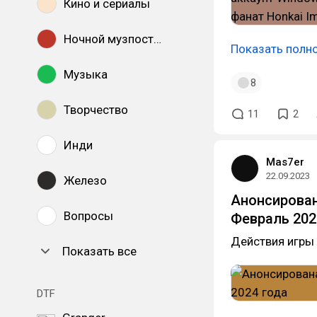
Кино и сериалы
Ночной музпостинг
Показать полн
Музыка
8
Творчество
11
2
Инди
Mas7er
22.09.2023
Железо
Анонсирована
Вопросы
Февраль 202
Действия игры 
Показать все
DTF