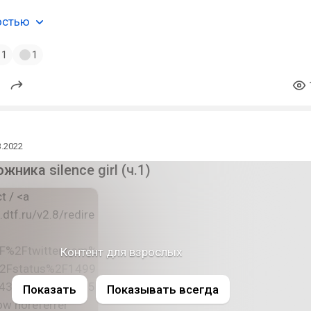
остью
1
1
3.2022
жника silence girl (ч.1)
Контент для взрослых
Показать
Показывать всегда