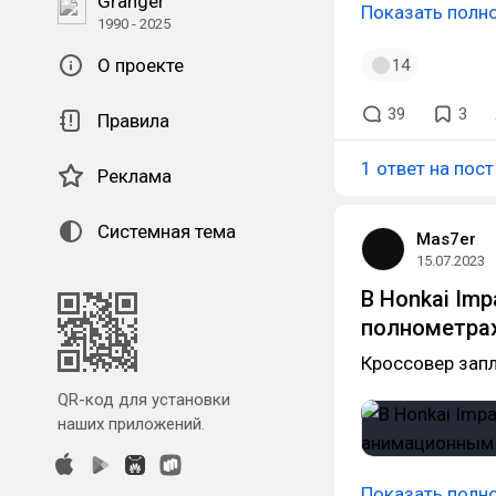
Granger
Показать полн
1990 - 2025
О проекте
14
39
3
Правила
1 ответ на пост
Реклама
Системная тема
Mas7er
15.07.2023
В Honkai Imp
полнометра
Кроссовер запл
QR-код для установки
наших приложений.
Показать полн