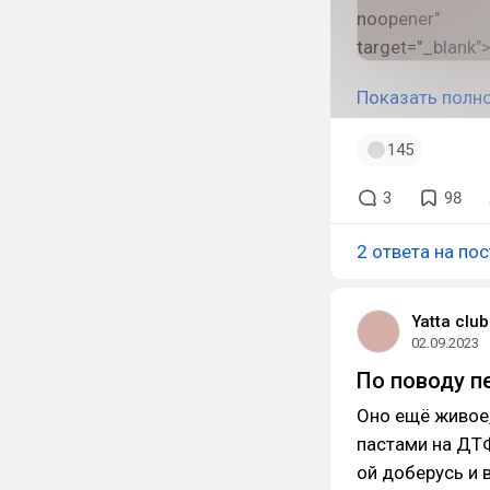
Показать полн
145
3
98
2 ответа на пос
Yatta club
02.09.2023
По поводу п
Оно ещё живое,
пастами на ДТФ
ой доберусь и 