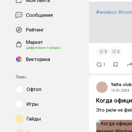
Моя лента
#weaboo
#honk
Сообщения
Рейтинг
Маркет
Цифровые товары
5
2
Викторина
1
Темы
Yatta club
Офтоп
13.01.2024
Когда офици
Игры
Это рили не фе
Гайды