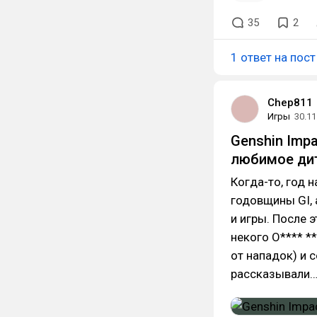
35
2
1 ответ на пост
Chep811
Игры
30.11
Genshin Impa
любимое ди
Когда-то, год 
годовщины GI, 
и игры. После 
некого О**** *
от нападок) и 
рассказывали