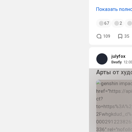
Показать полн
67
2
109
35
julyfox
Виабу
12.0
Арты от худо