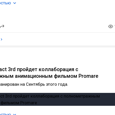
остью
act 3rd пройдет коллаборация с
жным анимационным фильмом Promare
анирован на Сентябрь этого года.
остью