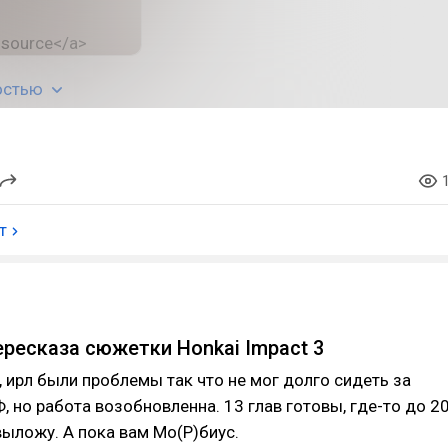
остью
т
ересказа сюжетки Honkai Impact 3
 ирл были проблемы так что не мог долго сидеть за
, но работа возобновленна. 13 глав готовы, где-то до 2
выложу. А пока вам Мо(Р)биус.