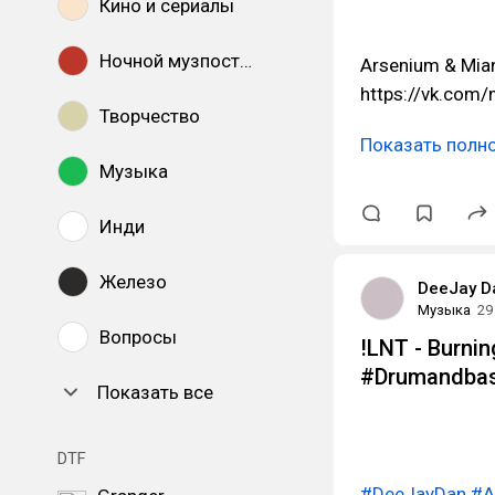
Кино и сериалы
Ночной музпостинг
Arsenium & Mia
https://vk.com
Творчество
Показать полн
Музыка
Инди
Железо
DeeJay D
Музыка
29
Вопросы
!LNT - Burnin
#Drumandba
Показать все
DTF
#DeeJayDan
#A