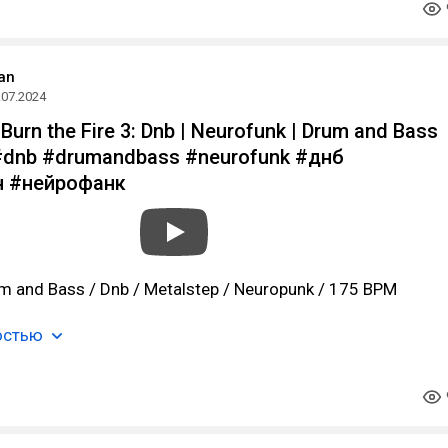
an
.07.2024
Burn the Fire 3: Dnb | Neurofunk | Drum and Bass
#dnb #drumandbass #neurofunk #днб
 #нейрофанк
m and Bass / Dnb / Metalstep / Neuropunk / 175 BPM
остью