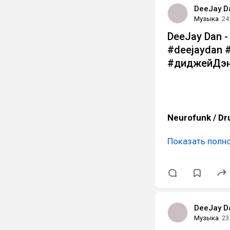
DeeJay D
Музыка
24
DeeJay Dan - 
#deejaydan 
#диджейДэн
Neurofunk / Dr
Показать полн
DeeJay D
Музыка
23