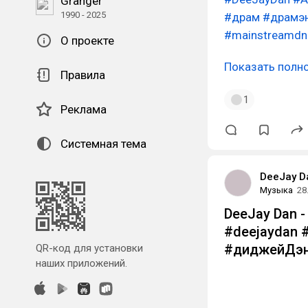
Granger
1990 - 2025
#драм
#драмэ
#mainstreamdn
О проекте
Показать полн
Правила
1
Реклама
Системная тема
DeeJay D
Музыка
28
DeeJay Dan - 
#deejaydan 
#диджейДэн
QR-код для установки
наших приложений.