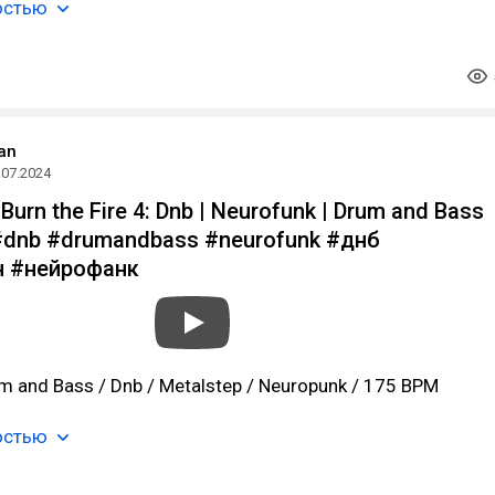
остью
an
.07.2024
Burn the Fire 4: Dnb | Neurofunk | Drum and Bass
#dnb #drumandbass #neurofunk #днб
 #нейрофанк
m and Bass / Dnb / Metalstep / Neuropunk / 175 BPM
остью