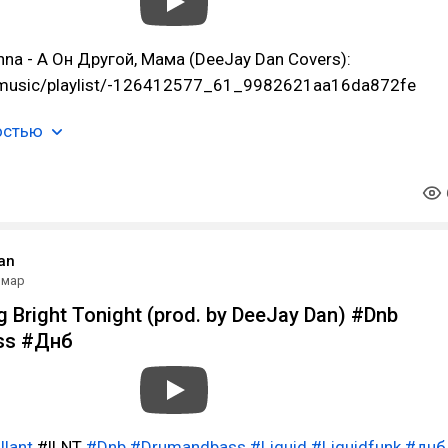
nna - А Он Другой, Мама (DeeJay Dan Covers):
/music/playlist/-126412577_61_9982621aa16da872fe
остью
an
 мар
g Bright Tonight (prod. by DeeJay Dan) #Dnb
ss #Днб
Ilant
#!LNT
#Dnb
#Drumandbass
#Liquid
#Liquidfunk
#днб