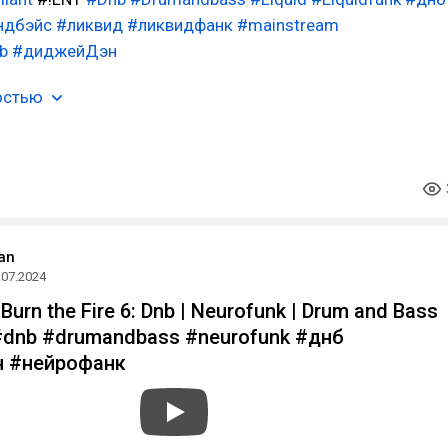
ндбэйс
#ликвид
#ликвидфанк
#mainstream
b
#диджейДэн
остью
an
.07.2024
Burn the Fire 6: Dnb | Neurofunk | Drum and Bass
#dnb #drumandbass #neurofunk #днб
 #нейрофанк