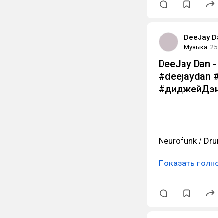
DeeJay D
Музыка
25
DeeJay Dan - 
#deejaydan 
#диджейДэн
Neurofunk / Dru
Показать полн