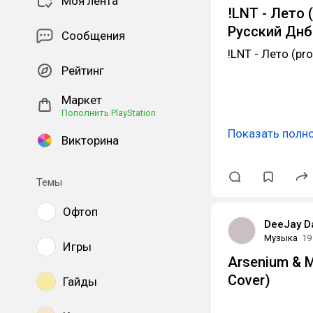
Моя лента
!LNT - Лето 
Русский Днб
Сообщения
!LNT - Лето (pr
Рейтинг
Маркет
Пополнить PlayStation
Показать полн
Викторина
Темы
Офтоп
DeeJay D
Музыка
19
Игры
Arsenium & M
Cover)
Гайды