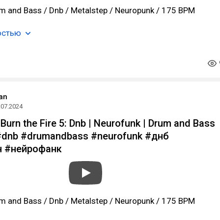
m and Bass / Dnb / Metalstep / Neuropunk / 175 BPM
остью
an
.07.2024
Burn the Fire 5: Dnb | Neurofunk | Drum and Bass
#dnb #drumandbass #neurofunk #днб
 #нейрофанк
m and Bass / Dnb / Metalstep / Neuropunk / 175 BPM