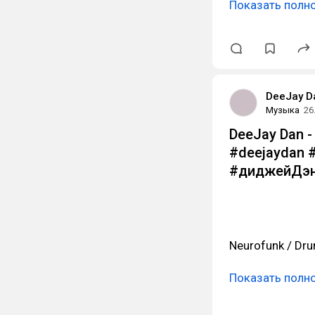
Показать полн
DeeJay D
Музыка
26
DeeJay Dan - 
#deejaydan 
#диджейДэн
Neurofunk / Dru
Показать полн