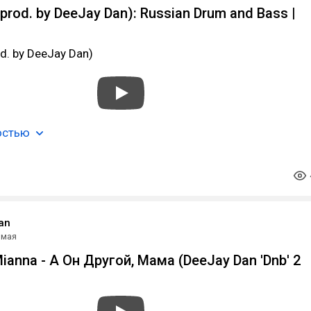
(prod. by DeeJay Dan): Russian Drum and Bass |
od. by DeeJay Dan)
остью
an
 мая
ianna - А Он Другой, Мама (DeeJay Dan 'Dnb' 2