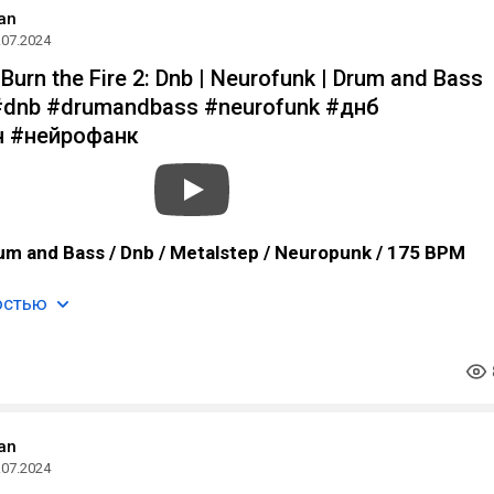
an
.07.2024
Burn the Fire 2: Dnb | Neurofunk | Drum and Bass
#dnb #drumandbass #neurofunk #днб
 #нейрофанк
um and Bass / Dnb / Metalstep / Neuropunk / 175 BPM
остью
an
.07.2024