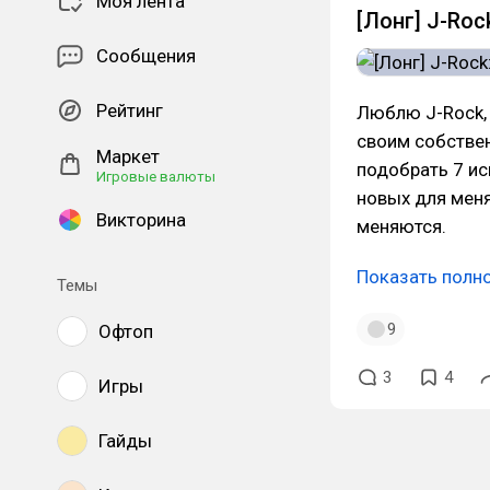
Моя лента
[Лонг] J-Roc
Сообщения
Рейтинг
Люблю J-Rock,
своим собстве
Маркет
подобрать 7 ис
Игровые валюты
новых для меня.
Викторина
меняются.
Показать полн
Темы
9
Офтоп
3
4
Игры
Гайды