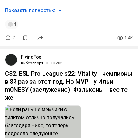
Показать полностью
4
7
1.4K
FlyingFox
Киберспорт
13.10.2025
CS2. ESL Pro League s22: Vitality - чемпионы
в 8й раз за этот год. Но MVP - у Ильи
m0NESY (заслуженно). Фальконы - все те
же.