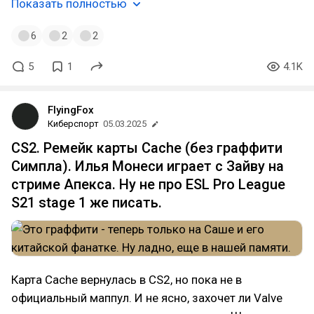
Показать полностью
6
2
2
5
1
4.1K
FlyingFox
Киберспорт
05.03.2025
CS2. Ремейк карты Cache (без граффити
Симпла). Илья Монеси играет с Зайву на
стриме Апекса. Ну не про ESL Pro League
S21 stage 1 же писать.
Карта Cache вернулась в CS2, но пока не в
официальный маппул. И не ясно, захочет ли Valve