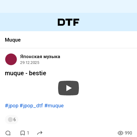
Muque
Японская музыка
29.12.2025
muque - bestie
#jpop
#jpop_dtf
#muque
6
1
990