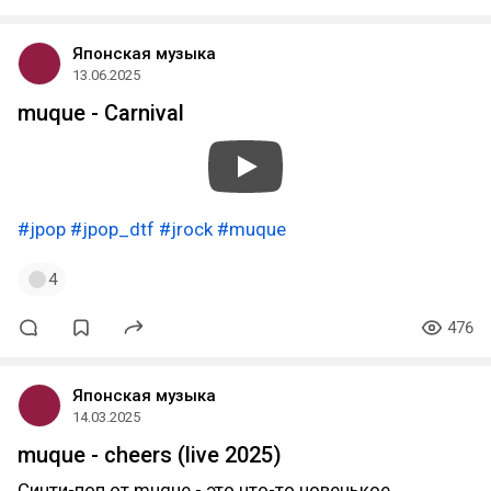
Японская музыка
13.06.2025
muque - Carnival
#jpop
#jpop_dtf
#jrock
#muque
4
476
Японская музыка
14.03.2025
muque - cheers (live 2025)
Синти-поп от muque - это что-то новенькое.