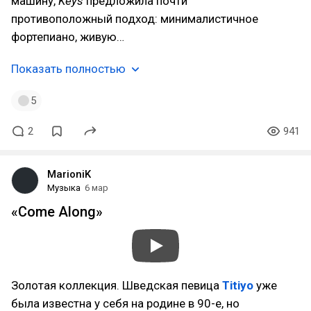
машину,
Keys
предложила почти
противоположный подход: минималистичное
фортепиано, живую…
Показать полностью
5
2
941
MarioniK
Музыка
6 мар
«Come Along»
Золотая коллекция. Шведская певица
Titiyo
уже
была известна у себя на родине в 90-е, но