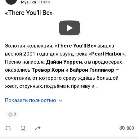
Музыка
11 апр
«There You’ll Be»
Золотая коллекция. «
There You’ll Be
» вышла
весной 2001 года для саундтрека «
Pearl Harbor
».
Песню написала
Дайан Уоррен
, а в продюсерах
оказались
Тревор Хорн
и
Байрон Гэллимор
—
сочетание, от которого сразу ждёшь большой
жест, струнных, подъёма к припеву и…
Показать полностью
2
880