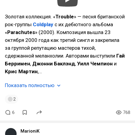
Золотая коллекция. «
Trouble
» — песня британской
рок-группы
Coldplay
с их дебютного альбома
«
Parachutes
» (2000). Композиция вышла 23
октября 2000 года как третий сингл и закрепила
за группой репутацию мастеров тихой,
сдержанной меланхолии. Авторами выступили
Гай
Берримен
,
Джонни Баклэнд
,
Уилл Чемпион
и
Крис Мартин
,…
Показать полностью
2
6
768
MarioniK