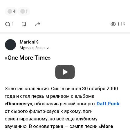
4
1
1
1.1K
MarioniK
Музыка
8 янв
«One More Time»
Золотая коллекция. Сингл вышел 30 ноября 2000
года и стал первым релизом с альбома
«
Discovery
», обозначив резкий поворот
Daft Punk
от сырого фильтр-хауса к яркому, поп-
ориентированному, но всё ещё клубному
звучанию. В основе трека — сэмпл песни «
More