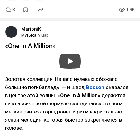
3
1.9K
MarioniK
Музыка
9 мар
«One In A Million»
Золотая коллекция. Начало нулевых обожало
большие поп-баллады — и швед
Bosson
оказался
в центре этой волны. «
One In A Million
» держится
на классической формуле скандинавского попа:
мягкие синтезаторы, ровный ритм и кристально
ясная мелодия, которая быстро закрепляется в
голове.