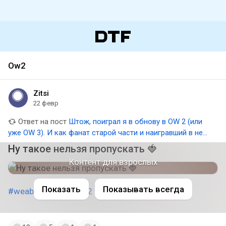
Ow2
Zitsi
22 февр
Ответ на пост
Штож, поиграл я в обнову в OW 2 (или
уже OW 3). И как фанат старой части и наигравший в нее
3к часов, мне есть что сказать (Не лонг но коротко и по
Ну такое нельзя пропускать 🍓
делу, еще с мемами) (на самом деле это лонг и
Контент для взрослых
ностальгия по оверу)
Показать
Показывать всегда
#weaboo
#ow1
#ow2
#ow1.5
#blizzard