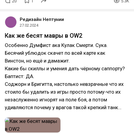
20
1
5.3K
Редизайн Нептунии
27.02.2024
Как же бесят мавры в OW2
Особенно Думфист ака Кулак Смерти. Сука.
Бесячий ублюдок скачет по всей карте как
Винстон, но ещё и дамажит.
Какие бы скиллы и умения дать чёрному саппорту?
Баптист: ДА.
Соджорн и Бригитта, настолько невзрачные что их
стоило бы удалить из игры просто потому-что их
незаслуженно игнорят на поле боя, а потом
удивляются почему у врагов такой крепкий танк…