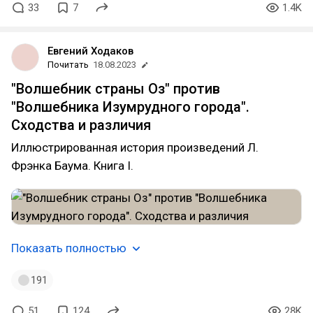
33
7
1.4K
Евгений Ходаков
Почитать
18.08.2023
"Волшебник страны Оз" против
"Волшебника Изумрудного города".
Сходства и различия
Иллюстрированная история произведений Л.
Фрэнка Баума. Книга I.
Показать полностью
191
51
124
28K